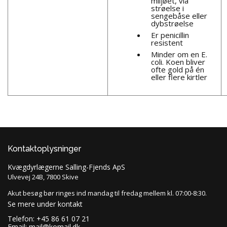
miljøet, via
strøelse i
sengebåse eller
dybstrøelse
Er penicillin
resistent
Minder om en E.
coli. Koen bliver
ofte gold på én
eller flere kirtler
Kontaktoplysninger
Kvægdyrlægerne Salling-Fjends ApS
Ulvevej 24B, 7800 Skive
Akut besøg bør ringes ind mandag til fredag mellem kl. 07:00-8:30.
Se mere under kontakt
Telefon: +45 86 61 07 21
Email:
mail@komail.dk