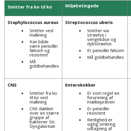
Miljøbetingede
Smitter fra ko til ko
Staphylococcus aureus
Streptococcus uberis
Smitter ved
Smitter via
malkning
strøelse i
sengebåse og
Kan både
dybstrøelse
være penicillin
følsom og
Er penicillin følsom
resistent
Må goldbehandles
Må
goldbehandles
CNS
Enterokokker
Smitter fra ko
Er som regel en
til ko ved
forurening af
malkning
mælkeprøven
CNS dækker
Er penicillin
over en større
resistent
gruppe af
Renlighed er
bakterier Str.
vigtig omkring
Dysgalactiae
udtagning af