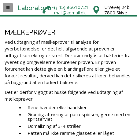
(+45) 86610721
Ulvevej 24b
Laboratorium
mail@komail.dk
7800 Skive
MÆLKEPRØVER
Ved udtagning af mælkeprøver til analyse for
yverbetændelse, er det helt afgørende at prøven er
udtaget korrekt og er steril. Der bør undgås at bakterier fra
yveret og omgivelserne forurener prøven. Er prøven
forurenet kan dette give en blandingsflora eller give et
forkert resultat, derved kan det risikeres at koen behandles
på baggrund af en forkert bakterie.
Det er derfor vigtigt at huske følgende ved udtagning af
mælkeprøver:
Rene hænder eller handsker
Grundig aftørring af pattespidsen, gerne med en
spritserviet
Udmalkning af 3-4 stråler
Patten må ikke ramme glasset eller låget