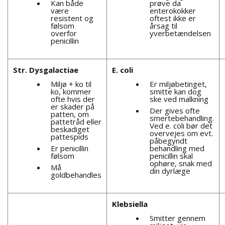
Kan både
prøve da
være
enterokokker
resistent og
oftest ikke er
følsom
årsag til
overfor
yverbetændelsen
penicillin
Str. Dysgalactiae
E. coli
Miljø + ko til
Er miljøbetinget,
ko, kommer
smitte kan dog
ofte hvis der
ske ved malkning
er skader på
Der gives ofte
patten, om
smertebehandling.
pattetråd eller
Ved e. coli bør det
beskadiget
overvejes om evt.
pattespids
påbegyndt
Er penicillin
behandling med
følsom
penicillin skal
ophøre, snak med
Må
din dyrlæge
goldbehandles
Klebsiella
Smitter gennem