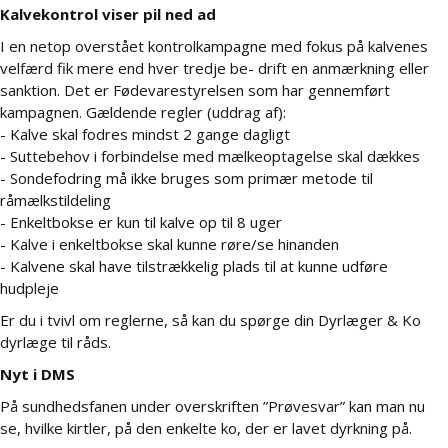
Kalvekontrol viser pil ned ad
I en netop overstået kontrolkampagne med fokus på kalvenes
velfærd fik mere end hver tredje be- drift en anmærkning eller
sanktion. Det er Fødevarestyrelsen som har gennemført
kampagnen. Gældende regler (uddrag af):
- Kalve skal fodres mindst 2 gange dagligt
- Suttebehov i forbindelse med mælkeoptagelse skal dækkes
- Sondefodring må ikke bruges som primær metode til
råmælkstildeling
- Enkeltbokse er kun til kalve op til 8 uger
- Kalve i enkeltbokse skal kunne røre/se hinanden
- Kalvene skal have tilstrækkelig plads til at kunne udføre
hudpleje
Er du i tvivl om reglerne, så kan du spørge din Dyrlæger & Ko
dyrlæge til råds.
Nyt i DMS
På sundhedsfanen under overskriften ”Prøvesvar” kan man nu
se, hvilke kirtler, på den enkelte ko, der er lavet dyrkning på.