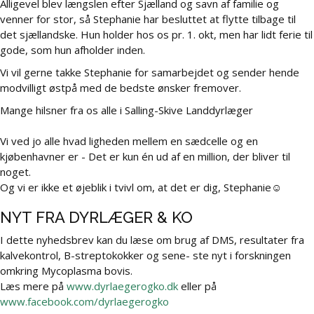
Alligevel blev længslen efter Sjælland og savn af familie og
venner for stor, så Stephanie har besluttet at flytte tilbage til
det sjællandske. Hun holder hos os pr. 1. okt, men har lidt ferie til
gode, som hun afholder inden.
Vi vil gerne takke Stephanie for samarbejdet og sender hende
modvilligt østpå med de bedste ønsker fremover.
Mange hilsner fra os alle i Salling-Skive Landdyrlæger
Vi ved jo alle hvad ligheden mellem en sædcelle og en
kjøbenhavner er - Det er kun én ud af en million, der bliver til
noget.
Og vi er ikke et øjeblik i tvivl om, at det er dig, Stephanie☺
NYT FRA DYRLÆGER & KO
I dette nyhedsbrev kan du læse om brug af DMS, resultater fra
kalvekontrol, B-streptokokker og sene- ste nyt i forskningen
omkring Mycoplasma bovis.
Læs mere på
www.dyrlaegerogko.dk
eller på
www.facebook.com/dyrlaegerogko