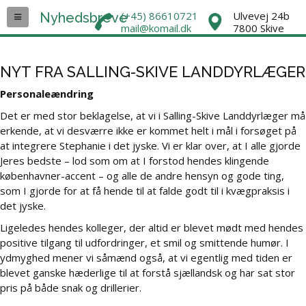
(+45) 86610721
Ulvevej 24b
Nyhedsbreve
mail@komail.dk
7800 Skive
NYT FRA SALLING-SKIVE LANDDYRLÆGER
Personaleændring
Det er med stor beklagelse, at vi i Salling-Skive Landdyrlæger må
erkende, at vi desværre ikke er kommet helt i mål i forsøget på
at integrere Stephanie i det jyske. Vi er klar over, at I alle gjorde
Jeres bedste – lod som om at I forstod hendes klingende
københavner-accent – og alle de andre hensyn og gode ting,
som I gjorde for at få hende til at falde godt til i kvægpraksis i
det jyske.
Ligeledes hendes kolleger, der altid er blevet mødt med hendes
positive tilgang til udfordringer, et smil og smittende humør. I
ydmyghed mener vi såmænd også, at vi egentlig med tiden er
blevet ganske hæderlige til at forstå sjællandsk og har sat stor
pris på både snak og drillerier.