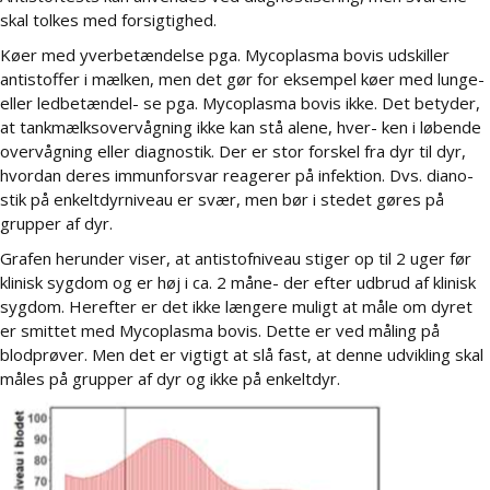
skal tolkes med forsigtighed.
Køer med yverbetændelse pga. Mycoplasma bovis udskiller
antistoffer i mælken, men det gør for eksempel køer med lunge-
eller ledbetændel- se pga. Mycoplasma bovis ikke. Det betyder,
at tankmælksovervågning ikke kan stå alene, hver- ken i løbende
overvågning eller diagnostik. Der er stor forskel fra dyr til dyr,
hvordan deres immunforsvar reagerer på infektion. Dvs. diano-
stik på enkeltdyrniveau er svær, men bør i stedet gøres på
grupper af dyr.
Grafen herunder viser, at antistofniveau stiger op til 2 uger før
klinisk sygdom og er høj i ca. 2 måne- der efter udbrud af klinisk
sygdom. Herefter er det ikke længere muligt at måle om dyret
er smittet med Mycoplasma bovis. Dette er ved måling på
blodprøver. Men det er vigtigt at slå fast, at denne udvikling skal
måles på grupper af dyr og ikke på enkeltdyr.